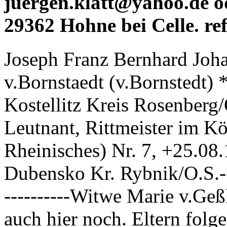
juergen.klatt@yahoo.de od
29362 Hohne bei Celle. ref
Joseph Franz Bernhard Jo
v.Bornstaedt (v.Bornstedt)
Kostellitz Kreis Rosenberg/
Leutnant, Rittmeister im K
Rheinisches) Nr. 7, +25.08
Dubensko Kr. Rybnik/O.S.-----
----------Witwe Marie v.Geßl
auch hier noch. Eltern folg