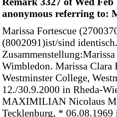
Remark 3327 of Wed Feb 
anonymous referring to: 
Marissa Fortescue (270037
(8002091)ist/sind identisc
Zusammenstellung:Marissa 
Wimbledon. Marissa Clara F
Westminster College, Westm
12./30.9.2000 in Rheda-Wi
MAXIMILIAN Nicolaus Mori
Tecklenburg, * 06.08.196