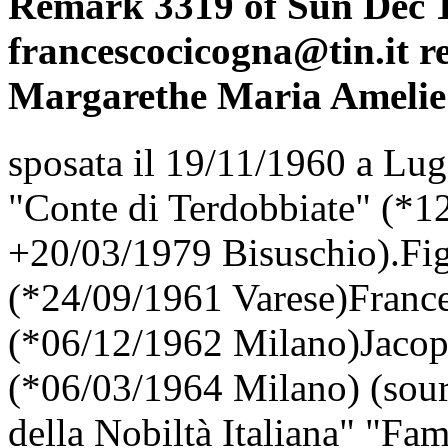
Remark 3319 of Sun Dec 1
francescocicogna@tin.it re
Margarethe Maria Amelie 
sposata il 19/11/1960 a L
"Conte di Terdobbiate" (*
+20/03/1979 Bisuschio).Fi
(*24/09/1961 Varese)Franc
(*06/12/1962 Milano)Jaco
(*06/03/1964 Milano) (sou
della Nobiltà Italiana" "F