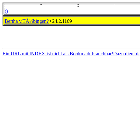
()
Bertha v.TÃ¼bingen?
+
24.2.1169
Ein URL mit INDEX ist nicht als Bookmark brauchbar!Dazu dient d