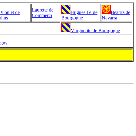
Laurette de
¢lon et de
Hugues IV de
Beatriz de
Commerci
lins
Bourgogne
Navarra
Marguerite de Bourgogne
igny