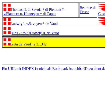
Beatrice di
Thomas II. di Savoia * di Piemont *
Fiesco
v.Flandern u. Hennegau * di Capua
Cast
Ludwig I. v.Savoyen * de Vaud
(H=123757 )Ludwig II. de Vaud
Guta de Vaud
+
2.3.1342
Ein URL mit INDEX ist nicht als Bookmark brauchbar!Dazu dient d