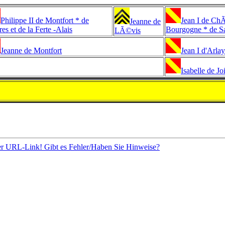
Philippe II de Montfort * de
Jean I de ChÃ
Jeanne de
res et de la Ferte -Alais
Bourgogne * de Sa
LÃ©vis
Jeanne de Montfort
Jean I d'Arlay
Isabelle de Jo
er URL-Link! Gibt es Fehler/Haben Sie Hinweise?