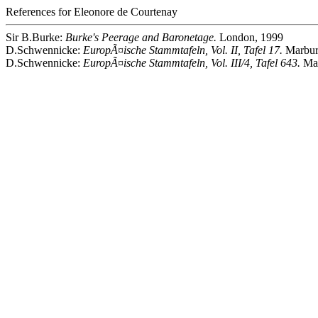
References for Eleonore de Courtenay
Sir B.Burke:
Burke's Peerage and Baronetage.
London, 1999
D.Schwennicke:
EuropÃ¤ische Stammtafeln, Vol. II, Tafel 17.
Marbur
D.Schwennicke:
EuropÃ¤ische Stammtafeln, Vol. III/4, Tafel 643.
Ma