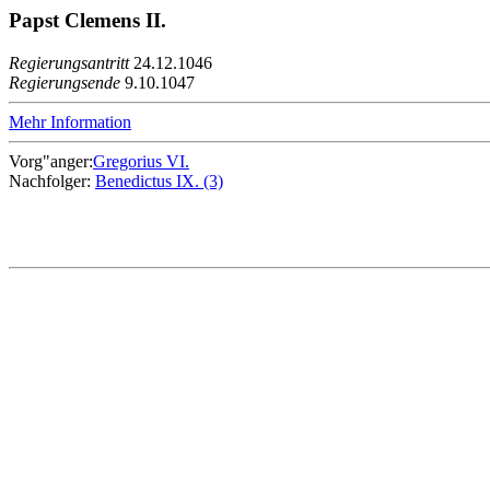
Papst Clemens II.
Regierungsantritt
24.12.1046
Regierungsende
9.10.1047
Mehr Information
Vorg"anger:
Gregorius VI.
Nachfolger:
Benedictus IX. (3)