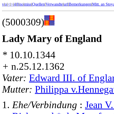
v
|
o
|
<
|
>
|
4
|
8
|
no
|
miss
|
Quellen
|
Verwandte
|
url
|
Bemerkungen
|
Mitt. an Stoy
(5000309)
Lady Mary of England
*
10.10.1344
+
n.25.12.1362
Vater:
Edward III. of Engla
Mutter:
Philippa v.Hennega
Ehe/Verbindung
:
Jean V.