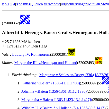
v
|
o
|
<
|
>
|
4
|
8
|
no
|
miss
|
Quellen
|
Verwandte
|
url
|
Bemerkungen
|
Mitt. an Stoy
(25000352)
Albrecht I. Herzog v.Baiern Graf v.Hennegau u. Hol
*
25.7.1336 MÃ¼nchen
+
(12/13).12.1404 Den Haag
Vater:
Ludwig IV. Romanorum
(25000301)
Mutter:
Margarethe III. v.Hennegau und Holland
(52002493)
Ehe/Verbindung
:
Margarete v.Schlesien-Brieg(1336-(18/22/26
Katharina v.Baiern (1360-11.11.1400)
(25000397)oo
Johanna v.Baiern (1356/1361-31.12.1386)
(25000399)oo
Margaretha v.Baiern (1363-[1423,13.1.1427])
(25000400
Wilhelm II. v.Baiern * v.Holland (5.4.1365-30.5.1417)
(2