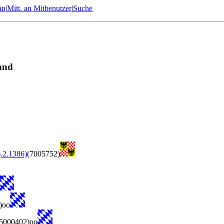
an
|
Mitt. an Mitbenutzer
|
Suche
land
).2.1386)
(7005752)
)oo
5000402)oo