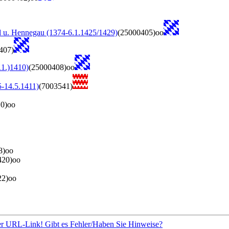
nd u. Hennegau (1374-6.1.1425/1429)
(25000405)oo
407)
11.)1410)
(25000408)oo
5-14.5.1411)
(7003541)
0)oo
8)oo
420)oo
22)oo
er URL-Link! Gibt es Fehler/Haben Sie Hinweise?