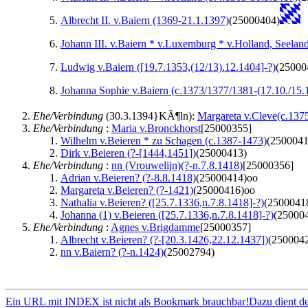
Albrecht II. v.Baiern (1369-21.1.1397)
(25000404)
Johann III. v.Baiern * v.Luxemburg * v.Holland, Seela
Ludwig v.Baiern ([19.7.1353,(12/13).12.1404]-?)
(25000
Johanna Sophie v.Baiern (c.1373/1377/1381-(17.10./15.
Ehe/Verbindung
(30.3.1394}KÃ¶ln):
Margareta v.Cleve(c.137
Ehe/Verbindung
:
Maria v.Bronckhorst
[25000355]
Wilhelm v.Beieren * zu Schagen (c.1387-1473)
(2500041
Dirk v.Beieren (?-[1444,1451])
(25000413)
Ehe/Verbindung
:
nn (Vrouwelijn)(?-n.7.8.1418)
[25000356]
Adrian v.Beieren? (?-8.8.1418)
(25000414)oo
Margareta v.Beieren? (?-1421)
(25000416)oo
Nathalia v.Beieren? ([25.7.1336,n.7.8.1418]-?)
(2500041
Johanna (1) v.Beieren ([25.7.1336,n.7.8.1418]-?)
(25000
Ehe/Verbindung
:
Agnes v.Brigdamme
[25000357]
Albrecht v.Beieren? (?-[20.3.1426,22.12.1437])
(250004
nn v.Baiern? (?-n.1424)
(25002794)
Ein URL mit INDEX ist nicht als Bookmark brauchbar!Dazu dient d