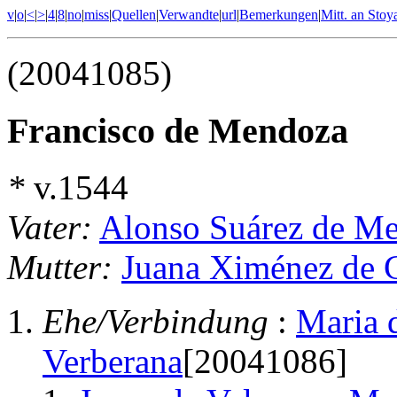
v
|
o
|
<
|
>
|
4
|
8
|
no
|
miss
|
Quellen
|
Verwandte
|
url
|
Bemerkungen
|
Mitt. an Stoy
(20041085)
Francisco de Mendoza
*
v.1544
Vater:
Alonso Suárez de Me
Mutter:
Juana Ximénez de 
Ehe/Verbindung
:
Maria 
Verberana
[20041086]