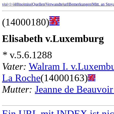
v
|
o
|
<
|
>
|
4
|
8
|
no
|
miss
|
Quellen
|
Verwandte
|
url
|
Bemerkungen
|
Mitt. an Stoy
(14000180)
Elisabeth v.Luxemburg
*
v.5.6.1288
Vater:
Walram I. v.Luxembu
La Roche
(14000163)
Mutter:
Jeanne de Beauvoir
Ein URL mit INDEX ist nic