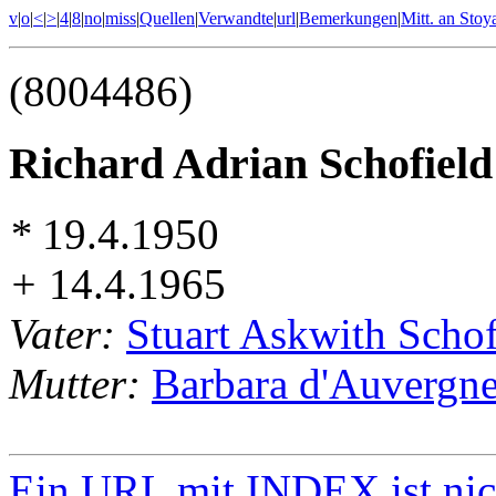
v
|
o
|
<
|
>
|
4
|
8
|
no
|
miss
|
Quellen
|
Verwandte
|
url
|
Bemerkungen
|
Mitt. an Stoy
(8004486)
Richard Adrian Schofield
*
19.4.1950
+
14.4.1965
Vater:
Stuart Askwith Schof
Mutter:
Barbara d'Auvergne
Ein URL mit INDEX ist nic